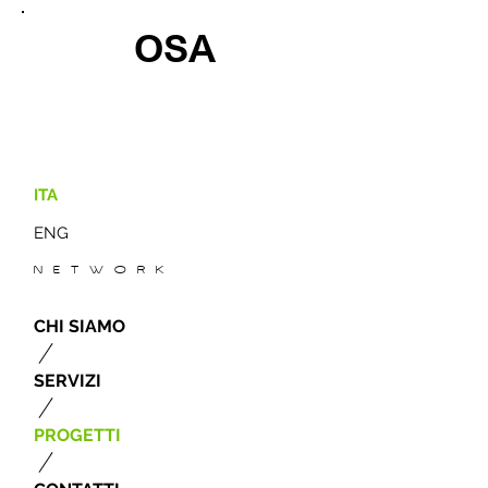
OSA
ITA
ENG
N E T W O R K
CHI SIAMO
SERVIZI
PROGETTI