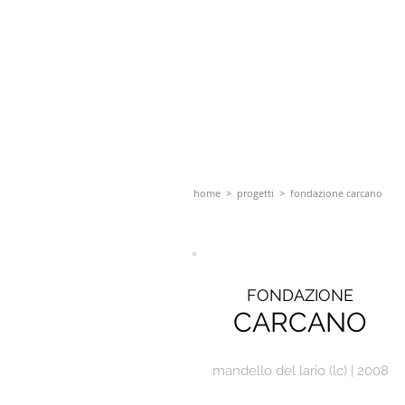
home
>
progetti
> fondazione carcano
FONDAZIONE
CARCANO
mandello del lario (lc) | 2008