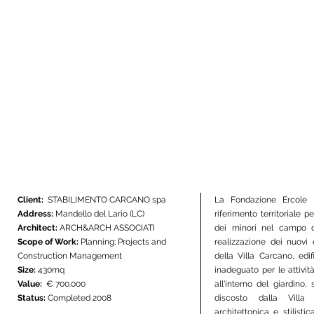
Client:
STABILIMENTO CARCANO spa
La Fondazione Ercole
Address:
Mandello del Lario (LC)
riferimento territoriale 
Architect:
ARCH&ARCH ASSOCIATI
dei minori nel campo de
Scope of Work:
Planning; Projects and
realizzazione dei nuovi e
Construction Management
della Villa Carcano, edi
Size:
430mq
inadeguato per le attività
Value:
€ 700.000
all'interno del giardino,
Status:
Completed 2008
discosto dalla Villa
architettonica e stilisti