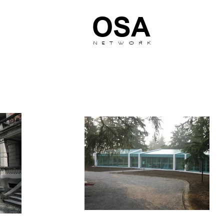
OSA
N E T W O R K