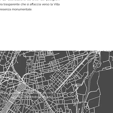
 trasparente che si affaccia verso la Villa
presenza monumentale.
ed. Via g. omboni 4, 20129 milano - tel.+039
0229401419
info@osanetwork.it