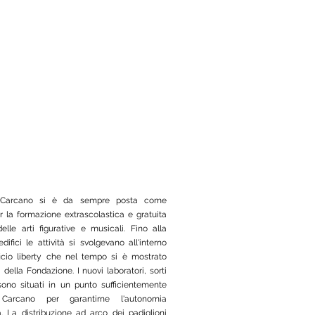
 Carcano si è da sempre posta come
per la formazione extrascolastica e gratuita
lle arti figurative e musicali. Fino alla
difici le attività si svolgevano all'interno
ficio liberty che nel tempo si è mostrato
 della Fondazione. I nuovi laboratori, sorti
 sono situati in un punto sufficientemente
 Carcano per garantirne l'autonomia
ca. La distribuzione ad arco dei padiglioni